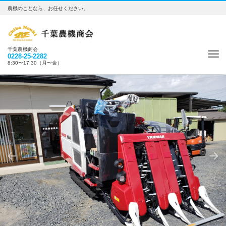
農機のことなら、お任せください。
千葉農機商会
Tog
0228-25-2282
8:30〜17:30（月〜金）
nav
Previous
Nex